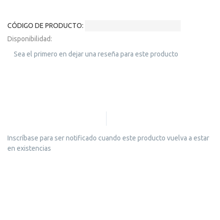
CÓDIGO DE PRODUCTO:
RS690- Valla petsafe esfera
Disponibilidad:
Sin existencias
Sea el primero en dejar una reseña para este producto
399,00 €
Añadir a la lista de deseos.
Añadir para comparar.
Inscríbase para ser notificado cuando este producto vuelva a estar
en existencias
PAGO
Puede pagar mediante tarjeta (pasarela de pago segura
Servired), paypal, Transferencia o contra reembolso
(consultar excepciones).